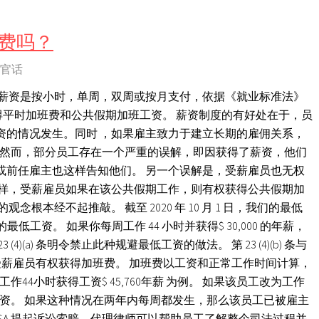
费吗？
官话
，薪资是按小时，单周，双周或按月支付，依据《就业标准法》
权依法获得平时加班费和公共假期加班工资。 薪资制度的有好处在于，员
资的情况发生。同时 ，如果雇主致力于建立长期的雇佣关系，
 然而，部分员工存在一个严重的误解，即因获得了薪资，他们
或前任雇主也这样告知他们。 另一个误解是，受薪雇员也无权
一样，受薪雇员如果在该公共假期工作，则有权获得公共假期加
根本经不起推敲。 截至 2020 年 10 月 1 日，我们的最低
的最低工资。 如果你每周工作 44 小时并获得$ 30,000 的年薪，
23 (4)(a) 条明令禁止此种规避最低工资的做法。 第 23 (4)(b) 条与
加班。 受薪雇员有权获得加班费。 加班费以工资和正常工作时间计算，
作44小时获得工资$ 45,760年薪 为例。 如果该员工改为工作
加班工资。 如果这种情况在两年内每周都发生，那么该员工已被雇主
应依ESA 提起诉讼索赔，代理律师可以帮助员工了解整个司法过程并