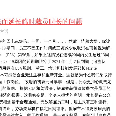
d-19而延长临时裁员时长的问题
官话
主的回电或短信。一周、一个月……。然后，恍然大悟，你被
id-19 期间，员工不因工作时间或工资减少或取消在而被视为解
（ESA）第56条，如果上述情况在连续20周内发生超过13周，
d-19原因的延期期限将于 2021 年 1 月 2 日到期（追溯从
次适用标准 ESA 规则。 劳工、培训和技能发展部长 Monte
散费的成本可能使企业无法生存和重新开业。这就是为什么我们采取行
返工作岗位。 政府的初衷无可厚非，但是，公众更担心此规定
的影响。 根据 ESA 和普通法，解雇并获得遣散费本是员工的
和经济的损害，这着实令是一个令人担忧的声明，尤其是在公众
散费概念基于合理通知。无故解雇员工时，雇主只有三种选择。
前终止，劳动关系将在指定日期结束。但雇主不得更改雇员的
这是法律意义上的工作通知。 另一种选择是，雇主可以向雇员