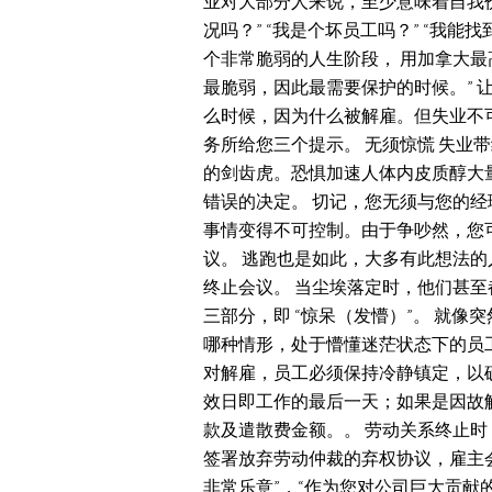
业对大部分人来说，至少意味着自我
况吗？” “我是个坏员工吗？” “我
个非常脆弱的人生阶段， 用加拿大最高法
最脆弱，因此最需要保护的时候。”
么时候，因为什么被解雇。但失业不可避免
务所给您三个提示。 无须惊慌 失业
的剑齿虎。恐惧加速人体内皮质醇大量
错误的决定。 切记，您无须与您的经
事情变得不可控制。由于争吵然，您
议。 逃跑也是如此，大多有此想法的
终止会议。 当尘埃落定时，他们甚至
三部分，即 “惊呆（发懵）”。 就
哪种情形，处于懵懂迷茫状态下的员
对解雇，员工必须保持冷静镇定，以确
效日即工作的最后一天；如果是因故
款及遣散费金额。。 劳动关系终止
签署放弃劳动仲裁的弃权协议，雇主
非常乐意”，“作为您对公司巨大贡献