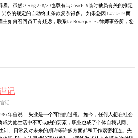
然O. Reg 228/20也载有与Covid-19临时裁员有关的推定
c)条的规定的自动终止条款复杂得多。 如果您因 Covid-19 而
何召回员工有疑虑，联系De Bousquet PC律师事务所，您
谨记
官话
987年曾说： 失业是一个可怕的过程。 如今，任何人想在社会
将成为他生活中不可或缺的要素，职业也成了个体自我认同、
 生计、日常及对未来的期许等许多方面都和工作紧密相连。失