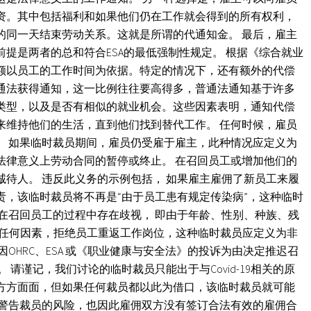
资。其中包括福利和如果他们仍在工作就会得到的所有权利，
的同一天结束劳动关系。这就是所谓的代通知金。 最后，雇主
提是两者的总和符合ESA的最低强制性规定。 根据《综合就业
数额以员工的工作时间为依据。特定的情况下，还有额外的代偿
通法获得通知，这一比例往往要高得多，普通法通知基于许多
类型，以及是否有相似的就业机会。这些因素表明，通知代偿
来维持他们的生活，直到他们找到替代工作。 任何时候，雇员
。 如果临时裁员期间，雇员仍受雇于雇主，此种情况应定义为
法律意义上劳动合同的暂停或终止。 在召回员工或增加他们的
待人。 违反此义务的示例包括， 如果雇主雇佣了新员工来履
责，该临时裁员将不再是“由于员工患有规定传染病”，这种临时
在召回员工的过程中存在歧视， 即由于年龄、性别、种族、残
的其他任何因素，拒绝员工重返工作岗位，这种临时裁员应定义为非
OHRC、ESA 或《职业健康与安全法》的投诉为由决定推迟召
 请谨记，我们讨论的临时裁员只能出于与Covid-19相关的原
方方面面，但如果任何裁员都以此为借口，该临时裁员就可能
被警告裁员的风险，也因此雇佣双方没有签订合法有效的雇佣合