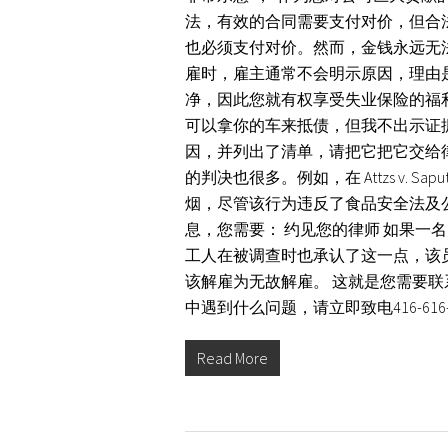
法，有效的合同需要支付对价，但合
也必须支付对价。然而，金钱永远无
雇时，雇主通常不会明示原因，理由是
净，因此您就有权享受失业保险的福利。
可以拿你的车来抵债，但我不出示证据
因，并列出了清单，请把它把它交给
的判决也很多。例如，在 Attzs v. Saput
烟，尽管该行为违反了食品安全法及
息，您需要： 约见您的律师 如果一
工人在被调查时也承认了这一点，该
该解雇为无故解雇。 这就是您需要联系De
中遇到什么问题，请立即致电416-61
Read More