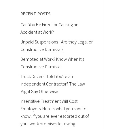
RECENT POSTS
Can You Be Fired for Causing an
Accident at Work?
Unpaid Suspensions– Are they Legal or
Constructive Dismissal?
Demoted at Work? Know When It’s
Constructive Dismissal
Truck Drivers: Told You’re an
Independent Contractor? The Law
Might Say Otherwise
Insensitive Treatment Will Cost
Employers: Here is what you should
know, if you are ever escorted out of
your work premises following