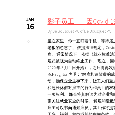
JAN
影子员工—— 因Covi
16
By
De Bousquet PC of De Bousquet PC
坐在家里，你一直盯着手机，等待雇
0
老板的忽悠了。 依据法律规定，Cov
雇。 通常情况下，依据《就业标准法》
雇员被视为自动终止工作。 现在，因Covi
2020 年 3 月 1 日开始），之后将再
McNaughton声明：“解雇和遣
动，确保企业生存下来，让工人们重
和超长休假对雇主的行为和员工的权利
一项权利。 部长将其解读为对企业
更关注就业安全的时候。 解雇和遣
雇主可以书面通知雇员，其工作将提
工资、福利、权益或其他雇佣条款。