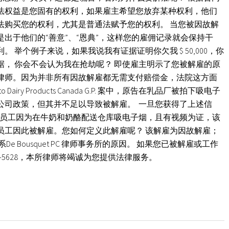
法权益是您固有的权利，如果雇主希望您放弃某种权利，他们
法购买您的权利，尤其是普通法赋予您的权利。 当您被因故解
出于他们的“善意”、“恩典”，这样您的雇佣记录就会保持干
 举个例子来说，如果我说我有证据证明你欠我 $ 50,000，你
， 你会不会认为我在抢劫呢？ 即使雇主明示了您被解雇的原
律师。因为并非所有因故解雇都无需支付赔偿金，法院这方面
o Dairy Products Canada G.P. 案中，原告在乳品厂被拍下吸电子
公司政策，但其并不足以导致被解雇。 一旦您获得了上述信
名员工因为在牛奶和奶酪配送仓库吸电子烟，且有视频为证，该
员工因此被解雇。您如何定义此解雇呢？ 该解雇为因故解雇；
 Bousquet PC 律师事务所的原因。 如果您已被解雇或工作
6-5628，本所律师将竭诚为您提供法律服务。