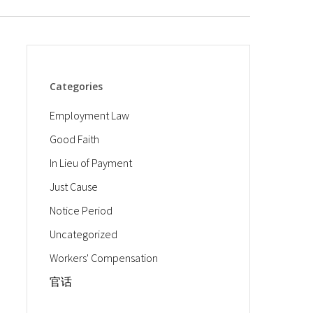
Categories
Employment Law
Good Faith
In Lieu of Payment
Just Cause
Notice Period
Uncategorized
Workers' Compensation
官话