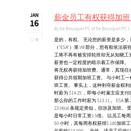
JAN
薪金员工有权获得加班
16
By
De Bousquet PC of De Bousquet PC
是的，有权。 无论您的薪资是多少
0
（“ESA”）第 VIII 部分，您有
工将不再有被安排轮班却无从知晓工
薪资也一定程度的暗示着工作保障。
将无权再获得加班费。通常，其现任
获得公共假期加班工资。 与小时工
班工资。 事实上，这种剥夺薪金权利的观念
时薪为 $14.25 ，即每小时雇主应支付
那么你的工作时薪为 $13.11 。 ESA 第 
23 (4)(a) 条规定类似，但涉及
是每小时日常工资1.5倍。 以员工每周工
50 小时，其每周有权获得$ 180
欠薪约$18,000 。 为此，该员工