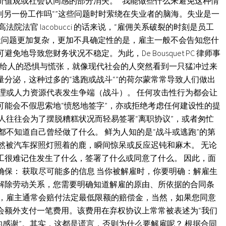
价值观或社会认同感的部分消失。 “我能做些什么来避免这种情
能找到另一份工作吗“”这些问题时时萦绕在失业者的脑海。失业是一
院法官 Iacobucci 的话来说，“雇佣关系破裂的时刻是员工
 让问题更加复杂，更加不具确定性的是，雇主一般不会告知您什
地导致您财务状况不稳定。为此，De Bousquet PC 律师事
带给人的恐惧与慌张，就像现代社会的人突然看到一只猛冲过来
分泌，这种过多的“逃跑或战斗“”的荷尔蒙常常导致人们做出
理或人力资源代表发生争端（战斗）。 任何攻击性行为都会让
可能会不假思索地“愤怒地签字”，亦或拒绝考虑任何建设性的提
人往往会为了摆脱糟糕状况而轻易签署“离职协议”，或者匆忙
都不知道自己曾经做了什么。 鲜为人知的是“战斗或逃跑”的第
像突然被汽车探照灯照着的鹿，瞬间惊呆或反应迟钝和麻木。 无论
工很难记住发生了什么，签署了什么或同意了什么。 因此，面
保： 获取尽可能多的信息 当你被解雇时，你要明确：解雇生
解除劳动关系，您需要明确知道解雇的原由、所依据的合同条
时，雇主通常会赔付法定最低限额的赔偿金，当然，如果您同意
会额外支付一笔费用。该费用在弃权协议上常常被表述为“我们
的感谢”。其实，这都是谎言，否则为什么要解雇呢？ 根据合同