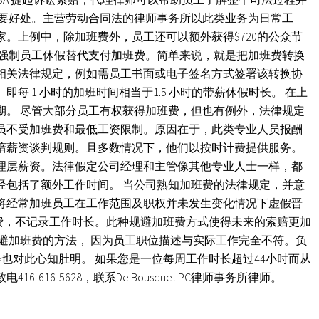
主要好处。主营劳动合同法的律师事务所以此类业务为日常工
。上例中，除加班费外，员工还可以额外获得$720的公众节
以强制员工休假替代支付加班费。简单来说，就是把加班费转换
相关法律规定，例如需员工书面或电子签名方式签署该转换协
每 1 小时的加班时间相当于1.5 小时的带薪休假时长。 在上
期。 尽管大部分员工有权获得加班费，但也有例外，法律规定
员不受加班费和最低工资限制。原因在于，此类专业人员报酬
谙薪资谈判规则。且多数情况下，他们以按时计费提供服务。
理层薪资。法律假定公司经理和主管像其他专业人士一样，都
经包括了额外工作时间。 当公司熟知加班费的法律规定，并意
将经常加班员工在工作范围及职权并未发生变化情况下虚假晋
班费，不记录工作时长。此种规避加班费方式使得未来的索赔更加
避加班费的方法， 因为员工职位描述与实际工作完全不符。负
会也对此心知肚明。 如果您是一位每周工作时长超过44小时而从
-616-5628，联系De Bousquet PC律师事务所律师。